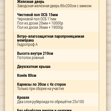
Железная дверь
Заводская железная дверь 86х200см с замком
Чистовой пол ОСБ 15мм
Черновой пол ОСБ 11мм
Пол из доски 20мм + 10000р
Пол из доски 36мм + 19000р
Ветро-влагозащитная паропроницаемая
мембрана
Гидропроф А
Высота внутри 210см
Потолок ровный
Двухскатная крыша
Конёк 80см
Карнизы по 30см с 4х сторон
Только при сборке на участке
Кровля
Два слоя рубероида по обрешётке 25х100
Без обработки внутри и снаружи